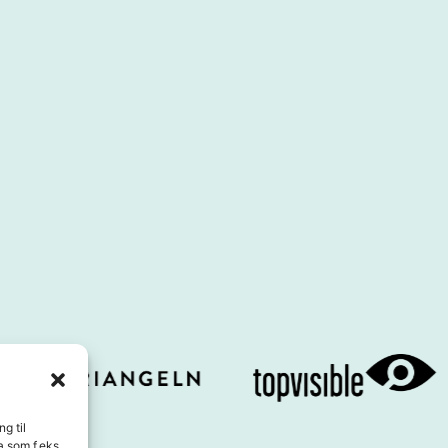
g til
a som f.eks.