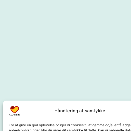
Samarbejdspartnere
Håndtering af samtykke
For at give en god oplevelse bruger vi cookies til at gemme og/eller få adgan
enhedsoplysninger. Når du giver dit samtykke til dette, kan vi behandle dat