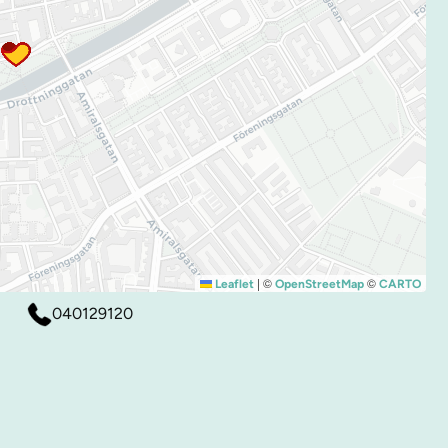
|
©
©
Leaflet
OpenStreetMap
CARTO
040129120