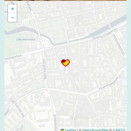
+
−
|
©
©
Leaflet
OpenStreetMap
CARTO