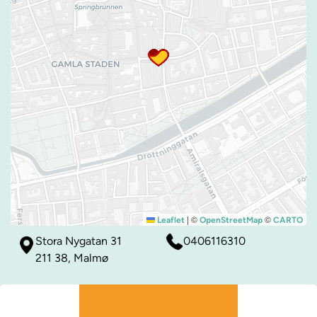
|
©
©
Leaflet
OpenStreetMap
CARTO
Stora Nygatan 31
0406116310
211 38, Malmø