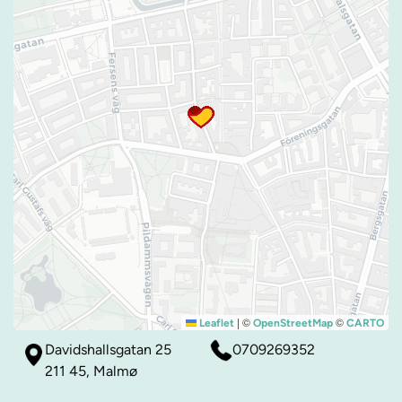
|
©
©
Leaflet
OpenStreetMap
CARTO
Davidshallsgatan 25
0709269352
211 45, Malmø