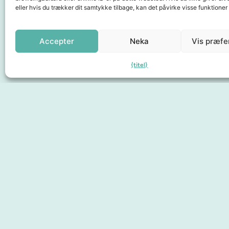
eller hvis du trækker dit samtykke tilbage, kan det påvirke visse funktioner
Samarbejdspartnere
Accepter
Neka
Vis præfe
{titel}
Sidor
Oplev byen
Find det her
Om os
Medlemskab
Gavekort