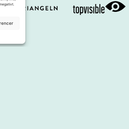
 negativt.
rencer
Om os
Forsynin
Bestyrelse
Shoppa
Forretningskoncept
Spise
Kontakt os
Tjenester og 
Presse og medier
Indkvarterin
Samarbejde
Inspiration
Årets bymidte
Begivenhede
Se og gør