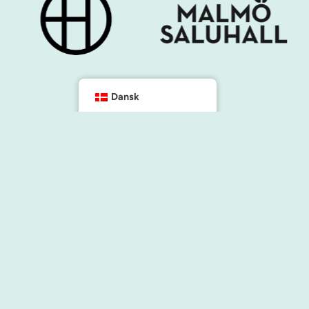
Dansk
g
Kontakt os
info@malmocity.se
presentkort@malmocity.se
faciliteter
g
r