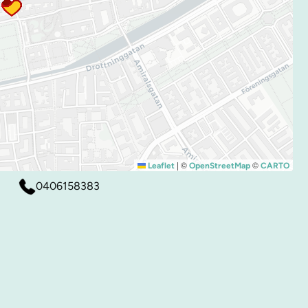
|
©
©
Leaflet
OpenStreetMap
CARTO
0406158383