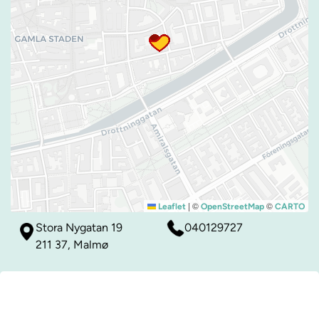
|
©
©
Leaflet
OpenStreetMap
CARTO
Stora Nygatan 19
040129727
211 37, Malmø