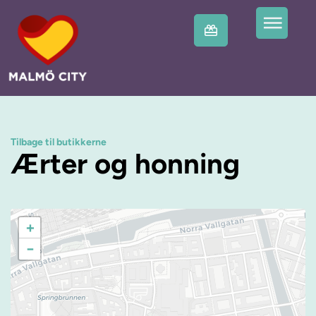
Tilbage til butikkerne
Ærter og honning
+
−