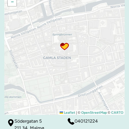
−
|
©
©
Leaflet
OpenStreetMap
CARTO
Södergatan 5
040121224
211 34, Malmø