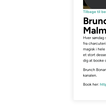
Tilbage til 
Brun
Malm
Hver søndag s
fra charcuteri
magisk i hele 
et stort dess
dig at booke d
Brunch Bonanz
kanalen.
Book her:
htt