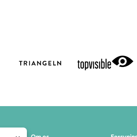
Om os
Forsynin