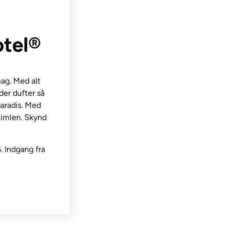
otel®
mag. Med alt
der dufter så
paradis. Med
khimlen. Skynd
. Indgang fra