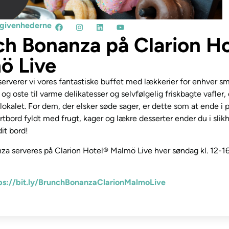
begivenhederne
ch Bonanza på Clarion H
ö Live
erverer vi vores fantastiske buffet med lækkerier for enhver s
 og oste til varme delikatesser og selvfølgelig friskbagte vafler, 
lokalet. For dem, der elsker søde sager, er dette som at ende i 
ertbord fyldt med frugt, kager og lækre desserter ender du i sli
it bord!
a serveres på Clarion Hotel® Malmö Live hver søndag kl. 12-16
ps://bit.ly/BrunchBonanzaClarionMalmoLive