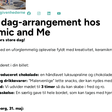
begivenhederne
 dag-arrangement hos
mic and Me
rs store dag!
d en uforglemmelig oplevelse fyldt med kreativitet, keramikm
eret i din billet:
roduceret chokolade:
en håndlavet luksuspraline og chokoladet
g drikkevarer:
"Malervenlige" lette snacks, der kan nydes med 
id:
Vi udvider mødet til
3 timer
så du kan skabe i fred og ro.
askelse:
En særlig gave til hele bordet, som kan tages med hje
org, 31. maj: