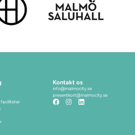
g
Kontakt os
info@malmocity.se
presentkort@malmocity.se
faciliteter
g
r