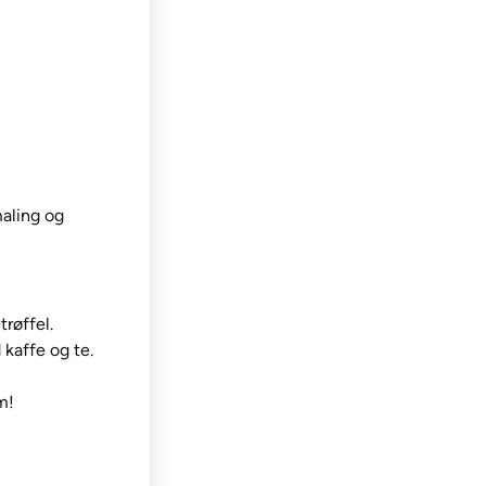
aling og
røffel.
kaffe og te.
m!