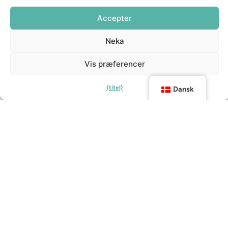
Accepter
Neka
Vis præferencer
{titel}
Dansk
Malmø Kunstcenter
Malmö Konsthall er et af Nordens største
udstillingscentre for svensk og international
samtidskunst.
Med gratis adgang og et varieret program er Kunsthalle et
inspirerende mødested for kunstelskere.
Læs mere om det