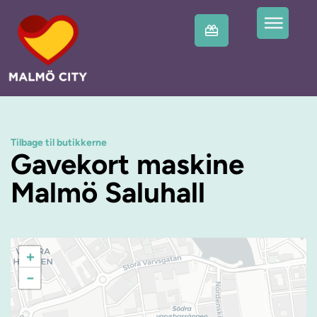
Tilbage til butikkerne
Gavekort maskine
Malmö Saluhall
+
−