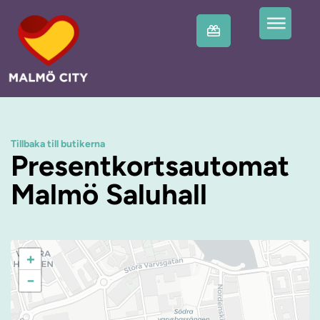
Tillbaka till butikerna
Presentkortsautomat
Malmö Saluhall
+
−