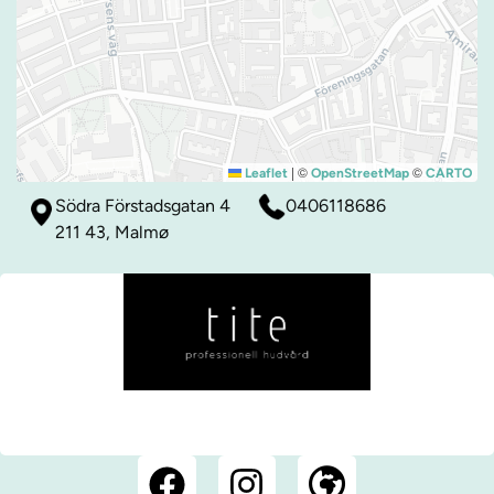
|
©
©
Leaflet
OpenStreetMap
CARTO
Södra Förstadsgatan 4
0406118686
211 43, Malmø