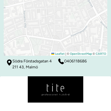
|
©
©
Leaflet
OpenStreetMap
CARTO
Södra Förstadsgatan 4
0406118686
211 43, Malmö