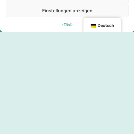
Einstellungen anzeigen
{Titel}
Deutsch
Kontakt
info@malmocity.se
presentkort@malmocity.se
© 2025 Malmocity.se. Alle Rechte vorbehalten.