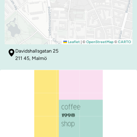
|
©
©
Leaflet
OpenStreetMap
CARTO
Davidshallsgatan 25
211 45, Malmö