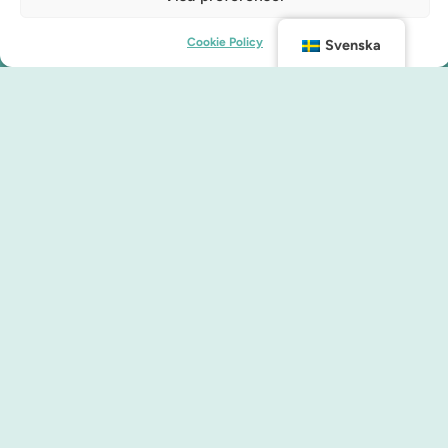
Cookie Policy
Svenska
Kontakt
info@malmocity.se
presentkort@malmocity.se