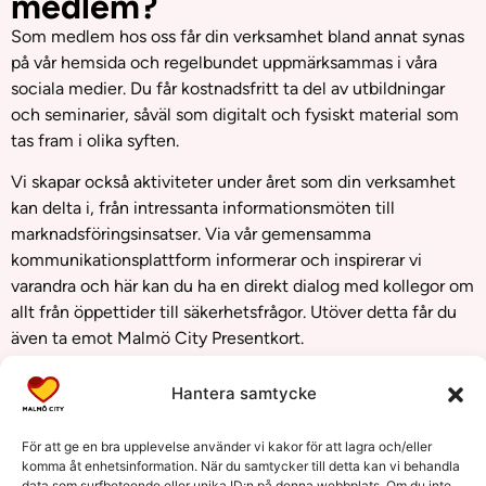
medlem?
Som medlem hos oss får din verksamhet bland annat synas
på vår hemsida och regelbundet uppmärksammas i våra
sociala medier. Du får kostnadsfritt ta del av utbildningar
och seminarier, såväl som digitalt och fysiskt material som
tas fram i olika syften.
Vi skapar också aktiviteter under året som din verksamhet
kan delta i, från intressanta informationsmöten till
marknadsföringsinsatser. Via vår gemensamma
kommunikationsplattform informerar och inspirerar vi
varandra och här kan du ha en direkt dialog med kollegor om
allt från öppettider till säkerhetsfrågor. Utöver detta får du
även ta emot Malmö City Presentkort.
AVGIFTER
STADGAR
Hantera samtycke
För att ge en bra upplevelse använder vi kakor för att lagra och/eller
komma åt enhetsinformation. När du samtycker till detta kan vi behandla
data som surfbeteende eller unika ID:n på denna webbplats. Om du inte