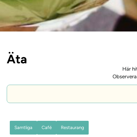
Äta
Här hi
Observera 
Samtliga
Café
Restaurang