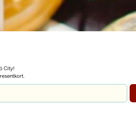
ö City!
resentkort.