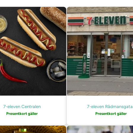
7-eleven Centralen
7-eleven Rådmansgata
Presentkort gäller
Presentkort gäller