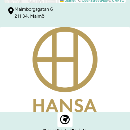
|
©
©
Leaflet
OpenStreetMap
CARTO
Malmborgsgatan 6
211 34, Malmö