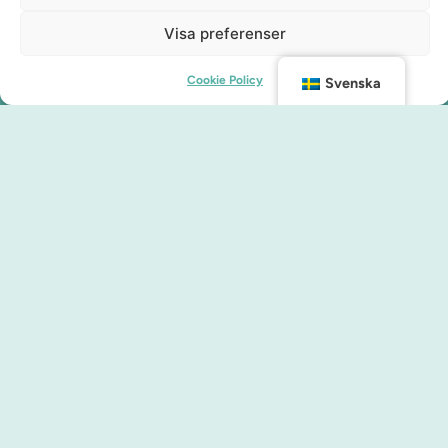
Visa preferenser
Cookie Policy
Svenska
Kontakt
info@malmocity.se
presentkort@malmocity.se