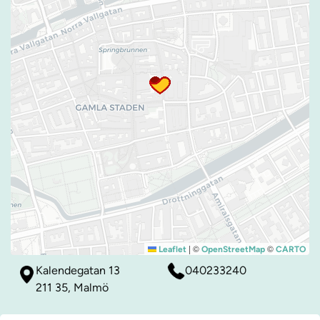
|
©
©
Leaflet
OpenStreetMap
CARTO
Kalendegatan 13
040233240
211 35, Malmö