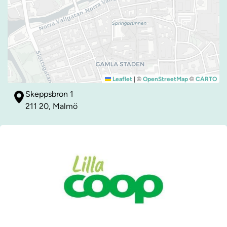
|
©
©
Leaflet
OpenStreetMap
CARTO
Skeppsbron 1
211 20, Malmö