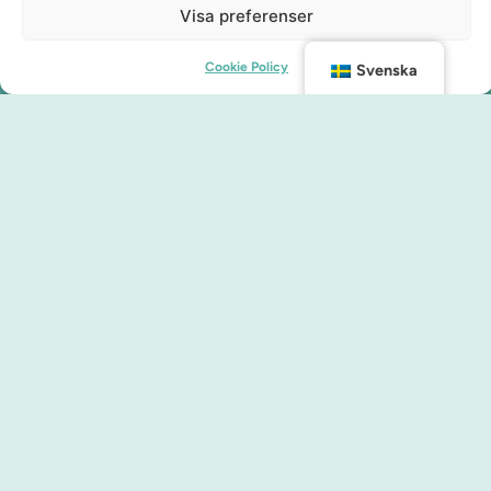
Visa preferenser
Cookie Policy
Svenska
Kontakt
info@malmocity.se
presentkort@malmocity.se