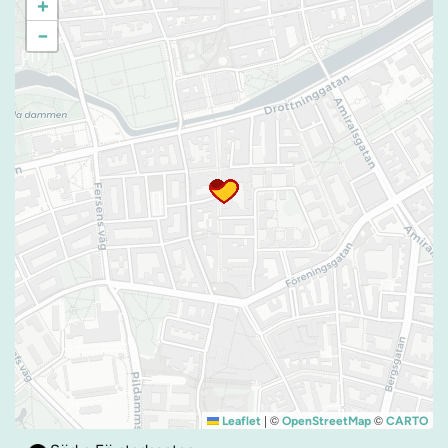
+
−
|
©
©
Leaflet
OpenStreetMap
CARTO