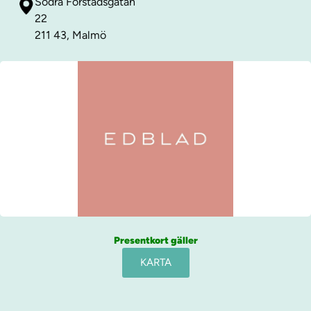
Södra Förstadsgatan
22
211 43, Malmö
Presentkort gäller
KARTA