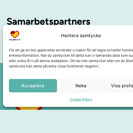
Samarbetspartners
Hantera samtycke
För att ge en bra upplevelse använder vi kakor för att lagra och/eller komm
enhetsinformation. När du samtycker till detta kan vi behandla data som s
eller unika ID:n på denna webbplats. Om du inte samtycker eller om du återk
samtycke kan detta påverka vissa funktioner negativt.
Acceptera
Neka
Visa pref
Sidor
Upplev City
Cookie Policy
Hitta hit
Om oss
Medlemskap
Presentkort