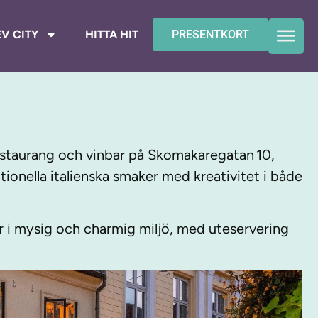
V CITY
HITTA HIT
PRESENTKORT
restaurang och vinbar på Skomakaregatan 10,
ionella italienska smaker med kreativitet i både
or i mysig och charmig miljö, med uteservering