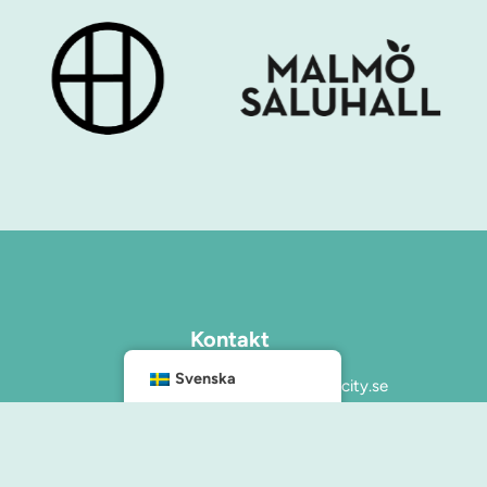
Kontakt
info@malmocity.se
Svenska
presentkort@malmocity.se
änster