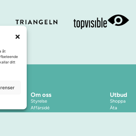
a åt
urfbeteende
allar ditt
erenser
Om oss
Utbud
Styrelse
Shoppa
Affärsidé
Äta
Kontakt
Service & tj
Press & Media
Boende
Samarbeten
Inspiration
Årets Stadskärna
Evenemang