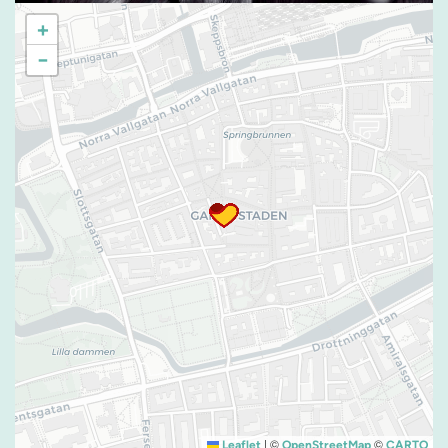
+
−
|
©
©
Leaflet
OpenStreetMap
CARTO