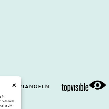
a åt
urfbeteende
allar ditt