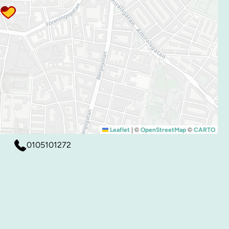
|
©
©
Leaflet
OpenStreetMap
CARTO
0105101272