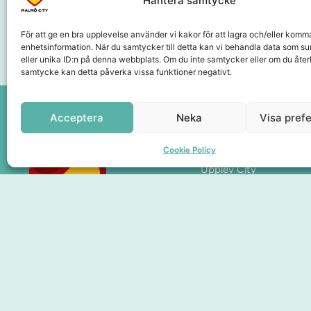
Hantera samtycke
För att ge en bra upplevelse använder vi kakor för att lagra och/eller komm
enhetsinformation. När du samtycker till detta kan vi behandla data som s
eller unika ID:n på denna webbplats. Om du inte samtycker eller om du återk
samtycke kan detta påverka vissa funktioner negativt.
Acceptera
Neka
Visa pref
Cookie Policy
Sidor
Upplev City
Hitta hit
Om oss
Medlemskap
Presentkort