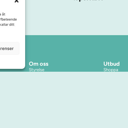
a åt
urfbeteende
allar ditt
erenser
Om oss
Utbud
Styrelse
Shoppa
Affärsidé
Äta
Kontakt
Service & tj
Press & Media
Boende
Samarbeten
Inspiration
Årets Stadskärna
Evenemang
Se & göra