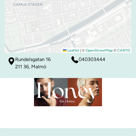
|
©
©
Leaflet
OpenStreetMap
CARTO
Rundelsgatan 16
040303444
211 36, Malmö