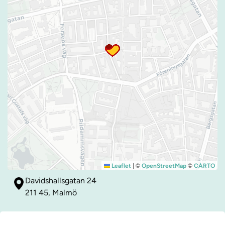
|
©
©
Leaflet
OpenStreetMap
CARTO
Davidshallsgatan 24
211 45, Malmö