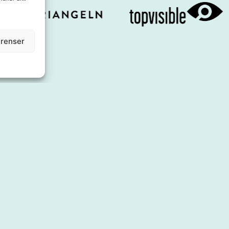
erenser
Om oss
Utbud
Styrelse
Shoppa
Affärsidé
Äta
Kontakt
Service & tj
Press & Media
Boende
Samarbeten
Inspiration
Årets Stadskärna
Evenemang
Se & göra