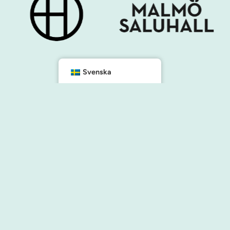
Svenska
Kontakt
info@malmocity.se
presentkort@malmocity.se
änster