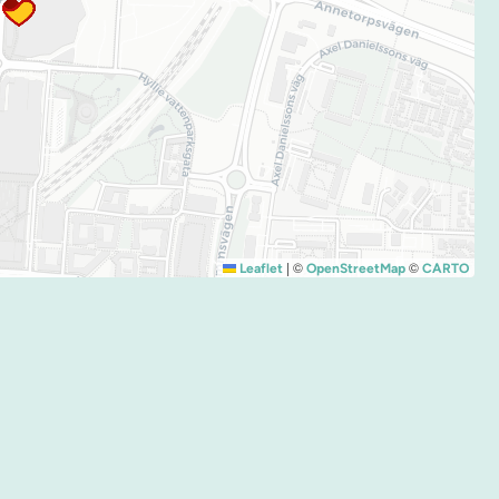
|
©
©
Leaflet
OpenStreetMap
CARTO