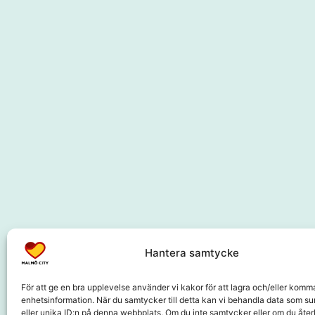
Hantera samtycke
För att ge en bra upplevelse använder vi kakor för att lagra och/eller komm
enhetsinformation. När du samtycker till detta kan vi behandla data som s
eller unika ID:n på denna webbplats. Om du inte samtycker eller om du återk