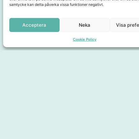
samtycke kan detta påverka vissa funktioner negativt.
Samarbetspartners
Acceptera
Neka
Visa pref
Cookie Policy
Sidor
Upplev City
Hitta hit
Om oss
Medlemskap
Presentkort