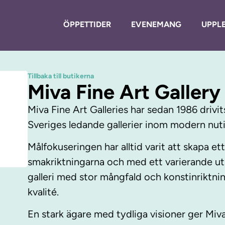
ÖPPETTIDER
EVENEMANG
UPPLE
Tillbaka till butikerna
Miva Fine Art Galler
Miva Fine Art Galleries har sedan 1986 drivits
Sveriges ledande gallerier inom modern nut
Målfokuseringen har alltid varit att skapa et
smakriktningarna och med ett varierande utbu
galleri med stor mångfald och konstinrikt
kvalité.
En stark ägare med tydliga visioner ger Miva