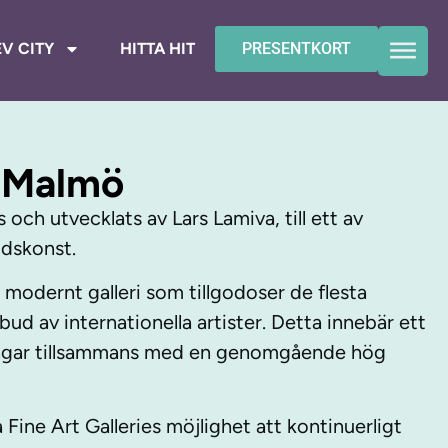
V CITY
HITTA HIT
PRESENTKORT
y Malmö
 och utvecklats av Lars Lamiva, till ett av
idskonst.
t modernt galleri som tillgodoser de flesta
d av internationella artister. Detta innebär ett
ningar tillsammans med en genomgående hög
 Fine Art Galleries möjlighet att kontinuerligt