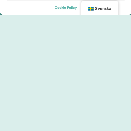
Cookie Policy
Svenska
Kontakt
info@malmocity.se
presentkort@malmocity.se