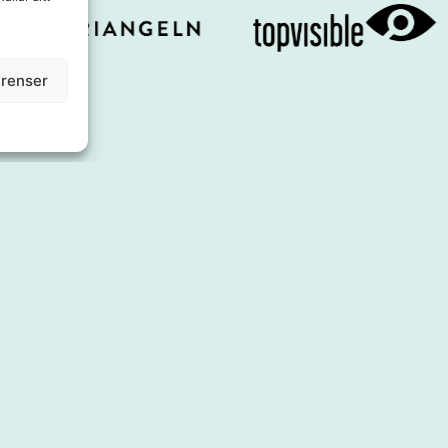
erenser
Om oss
Utbud
Styrelse
Shoppa
Affärsidé
Äta
Kontakt
Service & tj
Press & Media
Boende
Samarbeten
Inspiration
Årets Stadskärna
Evenemang
Se & göra