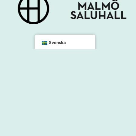
Svenska
Kontakt
info@malmocity.se
presentkort@malmocity.se
änster