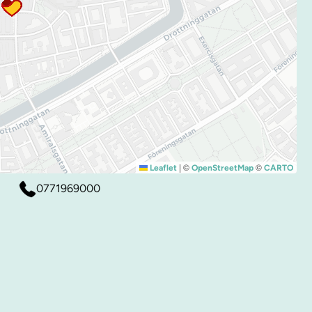
|
©
©
Leaflet
OpenStreetMap
CARTO
0771969000