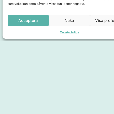
samtycke kan detta påverka vissa funktioner negativt.
Samarbetspartners
Acceptera
Neka
Visa pref
Cookie Policy
Sidor
Upplev City
Hitta hit
Om oss
Medlemskap
Presentkort