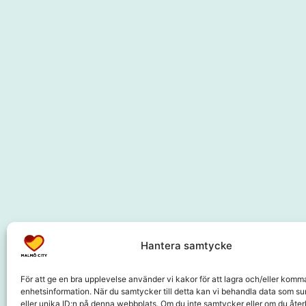
Hantera samtycke
För att ge en bra upplevelse använder vi kakor för att lagra och/eller komm
enhetsinformation. När du samtycker till detta kan vi behandla data som s
eller unika ID:n på denna webbplats. Om du inte samtycker eller om du återk