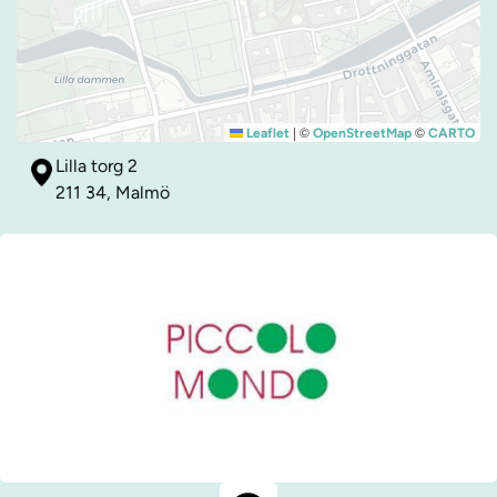
|
©
©
Leaflet
OpenStreetMap
CARTO
Lilla torg 2
211 34, Malmö