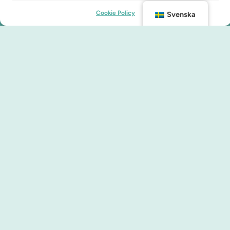
Cookie Policy
Svenska
Kontakt
info@malmocity.se
presentkort@malmocity.se