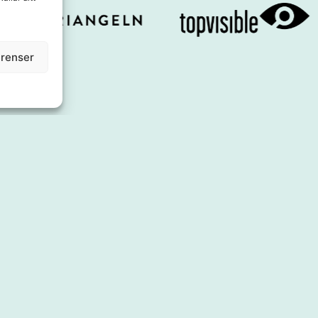
erenser
Om oss
Utbud
Styrelse
Shoppa
Affärsidé
Äta
Kontakt
Service & tj
Press & Media
Boende
Samarbeten
Inspiration
Årets Stadskärna
Evenemang
Se & göra