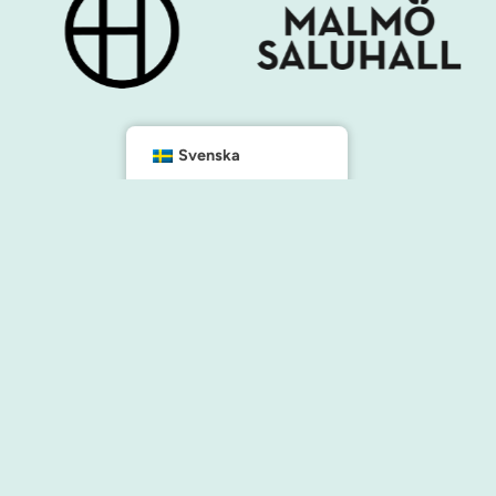
Svenska
Kontakt
info@malmocity.se
presentkort@malmocity.se
änster