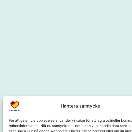
Hantera samtycke
För att ge en bra upplevelse använder vi kakor för att lagra och/eller komm
enhetsinformation. När du samtycker till detta kan vi behandla data som s
eller unika ID:n på denna webbplats. Om du inte samtycker eller om du återk