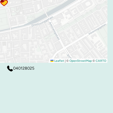
|
©
©
Leaflet
OpenStreetMap
CARTO
040128025