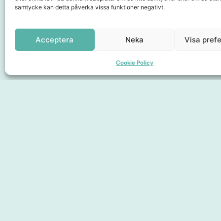
samtycke kan detta påverka vissa funktioner negativt.
Samarbetspartners
Acceptera
Neka
Visa pref
Cookie Policy
Sidor
Upplev City
Hitta hit
Om oss
Medlemskap
Presentkort