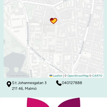
|
©
©
Leaflet
OpenStreetMap
CARTO
S:t Johannesgatan 3
040127888
211 46, Malmö