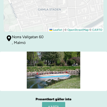
|
©
©
Leaflet
OpenStreetMap
CARTO
Norra Vallgatan 60
, Malmö
Presentkort gäller inte
KARTA