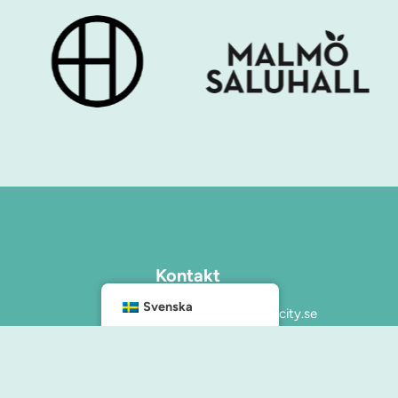
Kontakt
info@malmocity.se
Svenska
presentkort@malmocity.se
änster