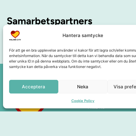
Samarbetspartners
Hantera samtycke
För att ge en bra upplevelse använder vi kakor för att lagra och/eller komm
enhetsinformation. När du samtycker till detta kan vi behandla data som s
eller unika ID:n på denna webbplats. Om du inte samtycker eller om du återk
samtycke kan detta påverka vissa funktioner negativt.
Acceptera
Neka
Visa pref
Sidor
Upplev City
Cookie Policy
Hitta hit
Om oss
Medlemskap
Presentkort