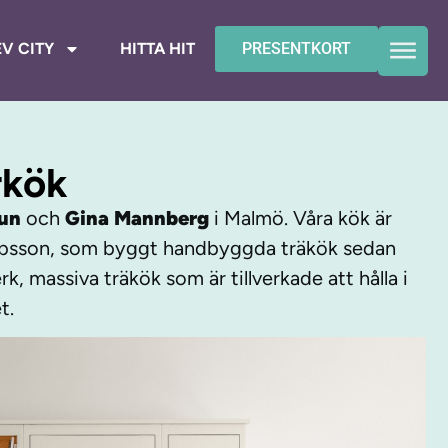
V CITY
HITTA HIT
PRESENTKORT
rkök
un
och
Gina Mannberg
i Malmö. Våra kök är
obsson, som byggt handbyggda träkök sedan
rk, massiva träkök som är tillverkade att hålla i
t.