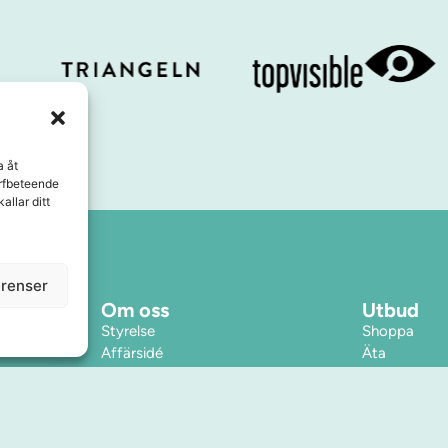
a åt
urfbeteende
allar ditt
erenser
Om oss
Utbud
Styrelse
Shoppa
Affärsidé
Äta
Kontakt
Service & tj
Press & Media
Boende
Samarbeten
Inspiration
Årets Stadskärna
Evenemang