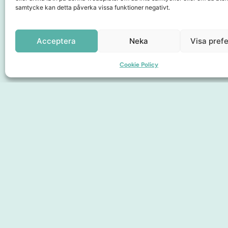
samtycke kan detta påverka vissa funktioner negativt.
Samarbetspartners
Acceptera
Neka
Visa pref
Cookie Policy
Sidor
Upplev City
Hitta hit
Om oss
Medlemskap
Presentkort