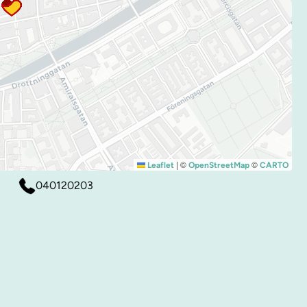
|
©
©
Leaflet
OpenStreetMap
CARTO
040120203