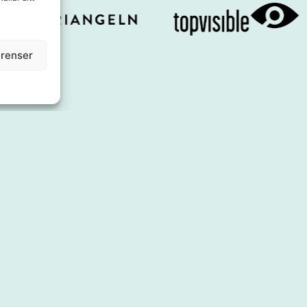
erenser
Om oss
Utbud
Styrelse
Shoppa
Affärsidé
Äta
Kontakt
Service & tj
Press & Media
Boende
Samarbeten
Inspiration
Årets Stadskärna
Evenemang
Se & göra