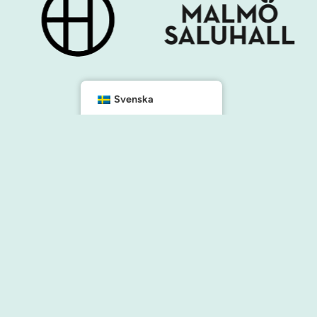
Svenska
Kontakt
info@malmocity.se
presentkort@malmocity.se
änster