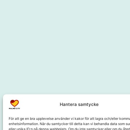
Hantera samtycke
För att ge en bra upplevelse använder vi kakor för att lagra och/eller komm
enhetsinformation. När du samtycker till detta kan vi behandla data som s
eller unika ID:n på denna webbplats. Om du inte samtycker eller om du återk