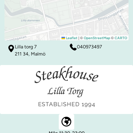
|
©
©
Leaflet
OpenStreetMap
CARTO
Lilla torg 7
040973497
211 34, Malmö