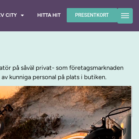
V CITY
HITTA HIT
PRESENTKORT
ratör på såväl privat- som företagsmarknaden
 av kunniga personal på plats i butiken.