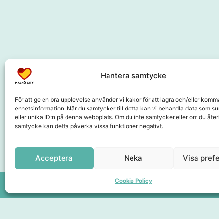
Hantera samtycke
Samarbetspartners
För att ge en bra upplevelse använder vi kakor för att lagra och/eller komm
enhetsinformation. När du samtycker till detta kan vi behandla data som s
eller unika ID:n på denna webbplats. Om du inte samtycker eller om du återk
samtycke kan detta påverka vissa funktioner negativt.
Acceptera
Neka
Visa pref
Cookie Policy