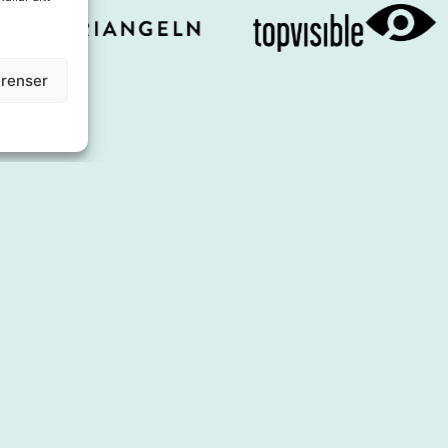
erenser
Om oss
Utbud
Styrelse
Shoppa
Affärsidé
Äta
Kontakt
Service & tj
Press & Media
Boende
Samarbeten
Inspiration
Årets Stadskärna
Evenemang
Se & göra