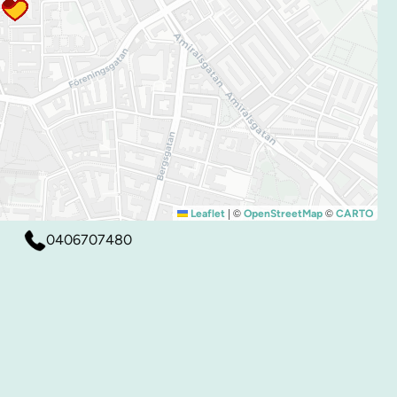
|
©
©
Leaflet
OpenStreetMap
CARTO
0406707480