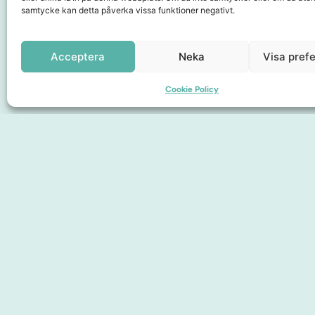
samtycke kan detta påverka vissa funktioner negativt.
Samarbetspartners
Acceptera
Neka
Visa pref
Cookie Policy
Sidor
Upplev City
Hitta hit
Om oss
Medlemskap
Presentkort