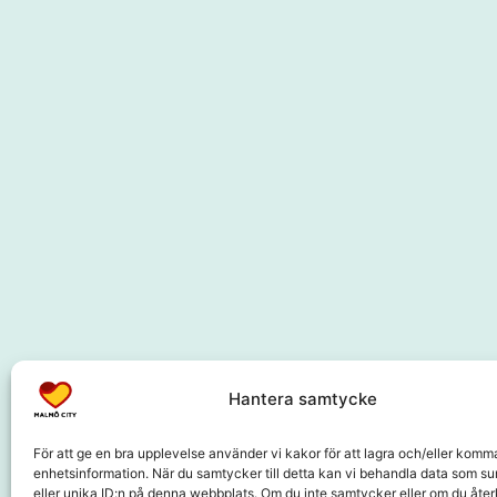
Hantera samtycke
För att ge en bra upplevelse använder vi kakor för att lagra och/eller komm
enhetsinformation. När du samtycker till detta kan vi behandla data som s
eller unika ID:n på denna webbplats. Om du inte samtycker eller om du återk