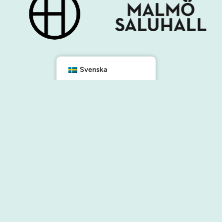
Svenska
Kontakt
info@malmocity.se
presentkort@malmocity.se
änster