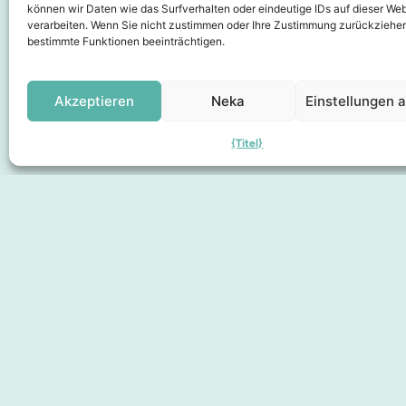
können wir Daten wie das Surfverhalten oder eindeutige IDs auf dieser Web
verarbeiten. Wenn Sie nicht zustimmen oder Ihre Zustimmung zurückziehen
bestimmte Funktionen beeinträchtigen.
Kooperationspartner
Akzeptieren
Neka
Einstellungen 
{Titel}
Sidor
Die Stadt erleben
Hier finden Sie
Über uns
Mitgliedschaft
Geschenkgutscheine