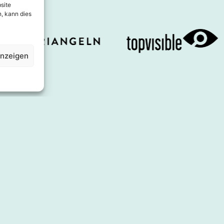
site
, kann dies
anzeigen
Über uns
Angebot
Direktorium
Shoppa
Geschäftskonzept
Essen
Kontakt
Dienstleistu
Presse und Medien
Unterkunft
Kooperationen
Inspiration