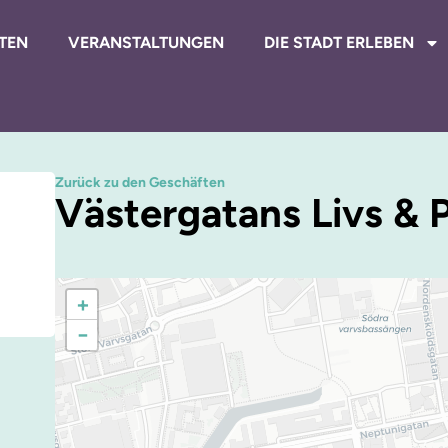
TEN
VERANSTALTUNGEN
DIE STADT ERLEBEN
Zurück zu den Geschäften
Västergatans Livs & P
+
−