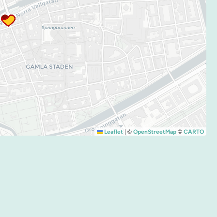
|
©
©
Leaflet
OpenStreetMap
CARTO