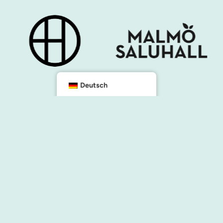
Deutsch
Kontakt
info@malmocity.se
presentkort@malmocity.se
ngen und Einrichtungen