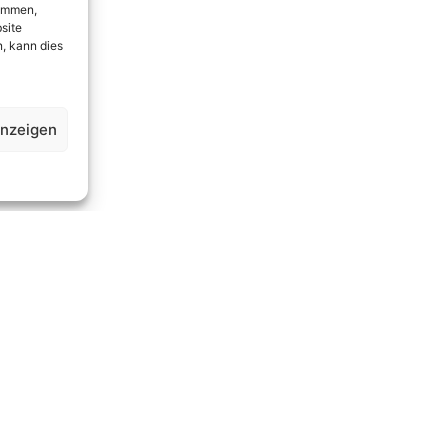
timmen,
site
, kann dies
anzeigen