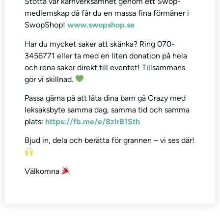
Stötta vår kärnverksamhet genom ett Swop-
medlemskap då får du en massa fina förmåner i
SwopShop!
www.swopshop.se
Har du mycket saker att skänka? Ring 070-
3456771 eller ta med en liten donation på hela
och rena saker direkt till eventet! Tillsammans
gör vi skillnad.
Passa gärna på att låta dina barn gå Crazy med
leksaksbyte samma dag, samma tid och samma
plats:
https://fb.me/e/8zlrB1Sth
Bjud in, dela och berätta för grannen – vi ses där!
Välkomna