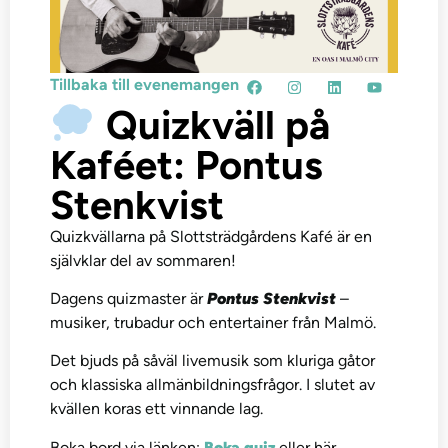
Tillbaka till evenemangen
Quizkväll på
Kaféet: Pontus
Stenkvist
Quizkvällarna på Slottsträdgårdens Kafé är en
självklar del av sommaren!
Dagens quizmaster är
Pontus Stenkvist
–
musiker, trubadur och entertainer från Malmö.
Det bjuds på såväl livemusik som kluriga gåtor
och klassiska allmänbildningsfrågor. I slutet av
kvällen koras ett vinnande lag.
Boka bord via länken:
Boka quiz
eller här