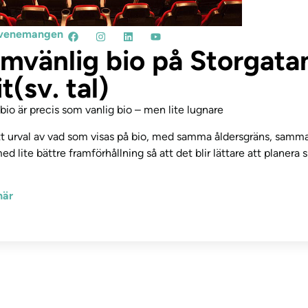
l evenemangen
mvänlig bio på Storgata
t(sv. tal)
bio är precis som vanlig bio – men lite lugnare
tt urval av vad som visas på bio, med samma åldersgräns, samma
 lite bättre framförhållning så att det blir lättare att planera s
här