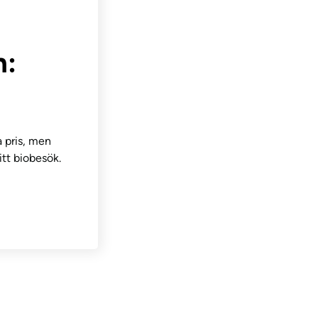
n:
 pris, men
itt biobesök.