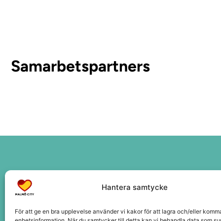
Samarbetspartners
Sidor
Hantera samtycke
Upplev City
Hitta hit
För att ge en bra upplevelse använder vi kakor för att lagra och/eller komm
Om oss
enhetsinformation. När du samtycker till detta kan vi behandla data som s