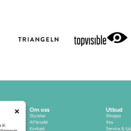
Om oss
Utbud
Styrelse
Shoppa
Affärsidé
Äta
a åt
Kontakt
Service & tj
urfbeteende