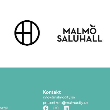
Kontakt
info@malmocity.se
presentkort@malmocity.se
änster