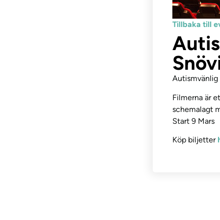
Tillbaka til
Autis
Snövi
Autismvänlig 
Filmerna är e
schemalagt med
Start 9 Mars
Köp biljetter