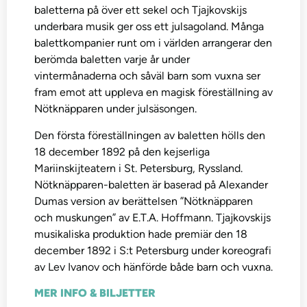
baletterna på över ett sekel och Tjajkovskijs
underbara musik ger oss ett julsagoland. Många
balettkompanier runt om i världen arrangerar den
berömda baletten varje år under
vintermånaderna och såväl barn som vuxna ser
fram emot att uppleva en magisk föreställning av
Nötknäpparen under julsäsongen.
Den första föreställningen av baletten hölls den
18 december 1892 på den kejserliga
Mariinskijteatern i St. Petersburg, Ryssland.
Nötknäpparen-baletten är baserad på Alexander
Dumas version av berättelsen ”Nötknäpparen
och muskungen” av E.T.A. Hoffmann. Tjajkovskijs
musikaliska produktion hade premiär den 18
december 1892 i S:t Petersburg under koreografi
av Lev Ivanov och hänförde både barn och vuxna.
MER INFO & BILJETTER