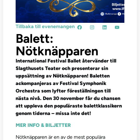
Tillbaka till evenemangen
Balett:
Nötknäpparen
International Festival Ballet återvänder till
Slagthusets Teater och presenterar sin
uppsättning av Nötknäpparen! Baletten
ackompanjeras av Festival Symphonik
Orchestra som lyfter föreställningen till
nästa nivå. Den 30 november får du chansen
att uppleva den populäraste balettklassikern
genom tiderna – missa inte det!
MER INFO & BILJETTER
Nötknäpparen är en av de mest populära