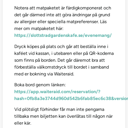
Notera att matpaketet är färdigkomponerat och
det går därmed inte att göra ändringar på grund
av allergier eller speciella matpreferenser. Läs
mer om matpaketet här:
https://slottstradgardenskafe.se/evenemang/
Dryck köpes på plats och går att beställa inne i
kaféet vid kassan, i utebaren eller på QR-koderna
som finns på borden. Det går däremot bra att
förbeställa välkomstdryck till bordet i samband
med er bokning via Waiteraid.
Boka bord genom länken:
https://app.waiteraid.com/reservation/?
hash=0fb8a3e3744d960d542b6fab85ec6c38&versio
Vid plötsligt förhinder får man inte pengarna
tillbaka men biljetten kan överlåtas till någon när
eller kär.