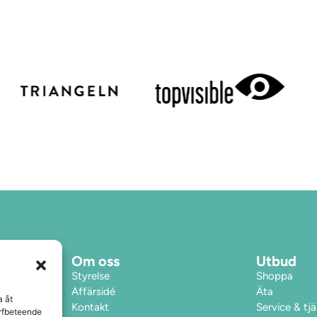
Om oss
Utbud
Styrelse
Shoppa
Affärsidé
Äta
a åt
Kontakt
Service & tj
urfbeteende