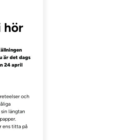
 hör
tällningen
Nu är det dags
n 24 april
öreteelser och
åliga
sin längtan
 papper.
 ens titta på