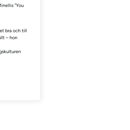
inellis ”You
 bra och till
lt – hon
agskulturen