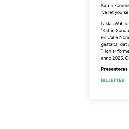
Katrin kommer
´ve let yours
Niklas Wahllö
”Katrin Sundb
en Calle Norl
gestaltar det 
”Hon är förme
anno 2025. Och
Presenteras 
BILJETTER