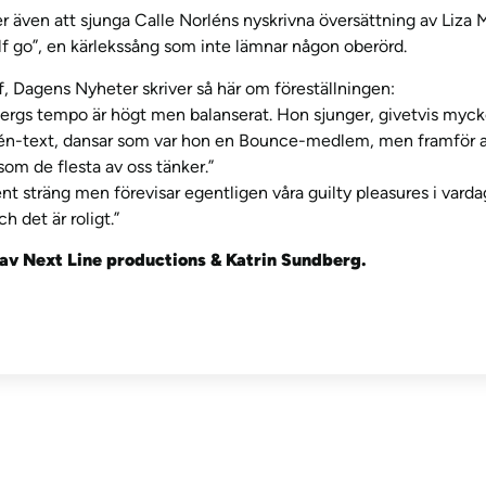
 även att sjunga Calle Norléns nyskrivna översättning av Liza M
elf go”, en kärlekssång som inte lämnar någon oberörd.
f, Dagens Nyheter skriver så här om föreställningen:
ergs tempo är högt men balanserat. Hon sjunger, givetvis mycket
én-text, dansar som var hon en Bounce-medlem, men framför al
som de flesta av oss tänker.”
nt sträng men förevisar egentligen våra guilty pleasures i vard
 det är roligt.”
av Next Line productions & Katrin Sundberg.