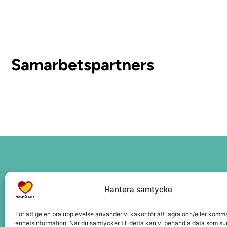
Samarbetspartners
Sidor
Hantera samtycke
Upplev City
Hitta hit
För att ge en bra upplevelse använder vi kakor för att lagra och/eller komm
Om oss
enhetsinformation. När du samtycker till detta kan vi behandla data som s