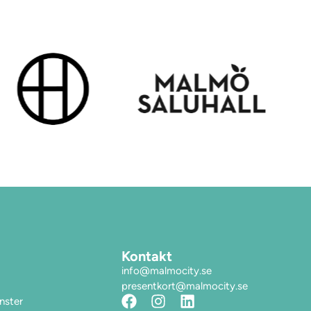
Kontakt
info@malmocity.se
presentkort@malmocity.se
änster