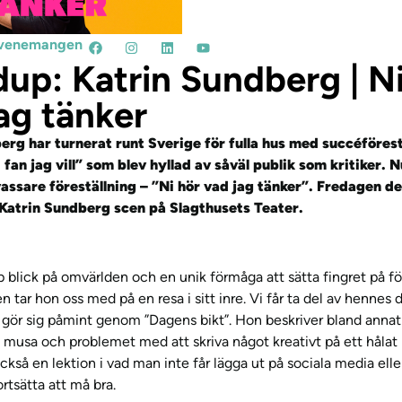
l evenemangen
up: Katrin Sundberg | Ni
ag tänker
erg har turnerat runt Sverige för fulla hus med succéföres
fan jag vill” som blev hyllad av såväl publik som kritiker. 
vassare föreställning – ”Ni hör vad jag tänker”. Fredagen de
Katrin Sundberg scen på Slagthusets Teater.
 blick på omvärlden och en unik förmåga att sätta fingret på f
tar hon oss med på en resa i sitt inre. Vi får ta del av hennes d
ör sig påmint genom ”Dagens bikt”. Hon beskriver bland annat 
 musa och problemet med att skriva något kreativt på ett hålat
ckså en lektion i vad man inte får lägga ut på sociala media eller
rtsätta att må bra.