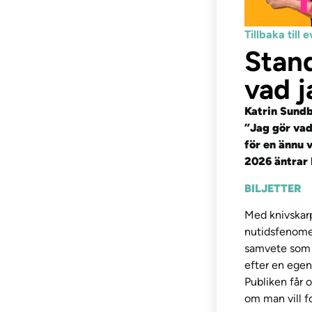
Tillbaka til
Stand
vad j
Katrin Sundb
”Jag gör vad 
för en ännu 
2026 äntrar 
BILJETTER
Med knivskarp
nutidsfenomen 
samvete som g
efter en egen
Publiken får o
om man vill fo