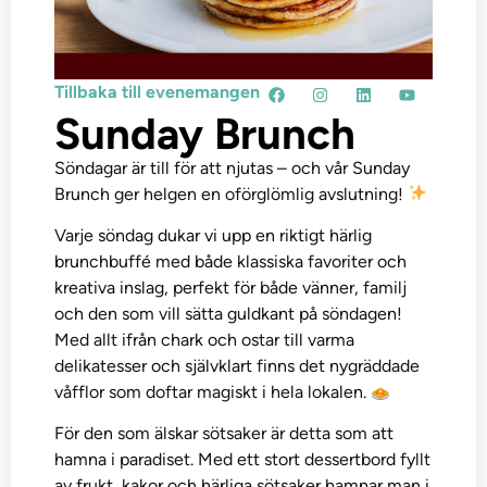
Tillbaka till evenemangen
Sunday Brunch
Söndagar är till för att njutas – och vår Sunday
Brunch ger helgen en oförglömlig avslutning!
Varje söndag dukar vi upp en riktigt härlig
brunchbuffé med både klassiska favoriter och
kreativa inslag, perfekt för både vänner, familj
och den som vill sätta guldkant på söndagen!
Med allt ifrån chark och ostar till varma
delikatesser och självklart finns det nygräddade
våfflor som doftar magiskt i hela lokalen.
För den som älskar sötsaker är detta som att
hamna i paradiset. Med ett stort dessertbord fyllt
av frukt, kakor och härliga sötsaker hamnar man i